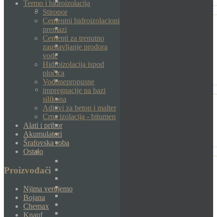
Termo i hidroizolacija
Stiropor
Cementni hidroizolacioni
premazi
Cementi za trenutno
zaustavljanje prodora
vode
Hidroizolacija ispod
pločica
Vodonepropusne
impregnacije na bazi
silikona
Aditivi za beton i malter
Crna izolacija - bitumen
Alati i pribor
Akumulatori
Šrafovska roba
Ostalo
Proizvođači
Njima verujemo
Bojana
Chemax
Knauf