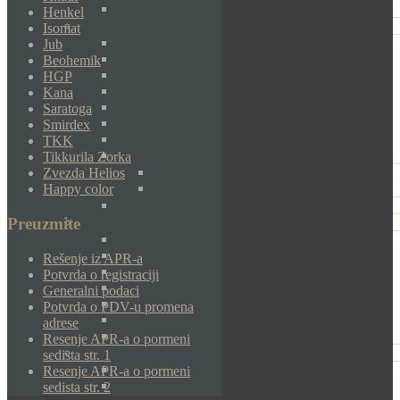
Henkel
Isomat
Jub
Beohemik
HGP
Kana
Saratoga
Smirdex
TKK
Tikkurila Zorka
Zvezda Helios
Happy color
Preuzmite
Rešenje iz APR-a
Potvrda o registraciji
Generalni podaci
Potvrda o PDV-u promena
adrese
Resenje APR-a o pormeni
sedista str. 1
Resenje APR-a o pormeni
sedista str. 2