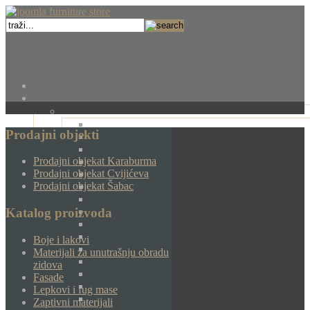
Prodajni objekti
Prodajni objekat Karaburma
Prodajni objekat Cvijićeva
Prodajni objekat Šabac
Katalog proizvoda
Boje i lakovi
Materijali za unutrašnju obradu
zidova
Fasade
Lepkovi i fug mase
Zaptivni materijali