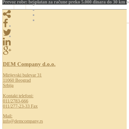
Prevoz robe: besplatan za račune preko 5.000 dinara do 30 km 
DEM Company d.o.o.
Mirijevski bulevar 31
11060 Beograd
Srbija
Kontakt telefoni:
011/2783-666
011/277-23-33 Fax
Mail:
info@demcompany.rs