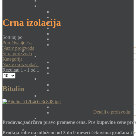
Crna izolacija
Sortiraj po
Poručivanje +/-
Naziv proizvoda
Šifra proizvoda
Kategorija
Naziv proizvođača
Rezultati 1 - 1 od 1
Bitulin
Detalji o proizvodu
Prodavac zadržava pravo promene cena. Pre kupovine cene prov
Prodaja robe na odloženo od 3 do 9 meseci čekovima građana i k