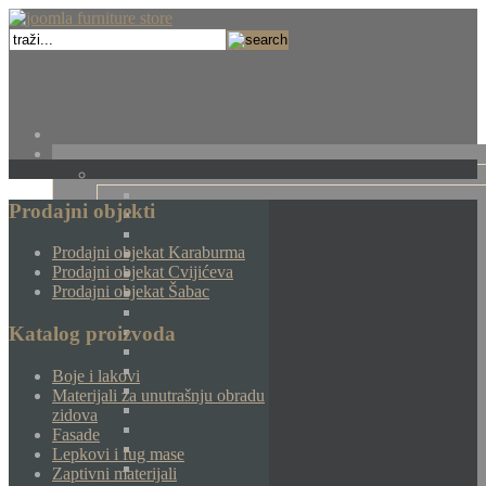
Prodajni objekti
Prodajni objekat Karaburma
Prodajni objekat Cvijićeva
Prodajni objekat Šabac
Katalog proizvoda
Boje i lakovi
Materijali za unutrašnju obradu
zidova
Fasade
Lepkovi i fug mase
Zaptivni materijali