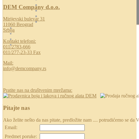
DEM Company d.o.o.
Mirijevski bulevar 31
11060 Beograd
Srbija
Kontakt telefoni:
011/2783-666
011/277-23-33 Fax
Mail:
info@demcompany.rs
Pratite nas na društvenim mrežama:
Pitajte nas
Ako želite nešto da nas pitate, predložite nam .... potrudićemo se
Email:
Predmet poruke: