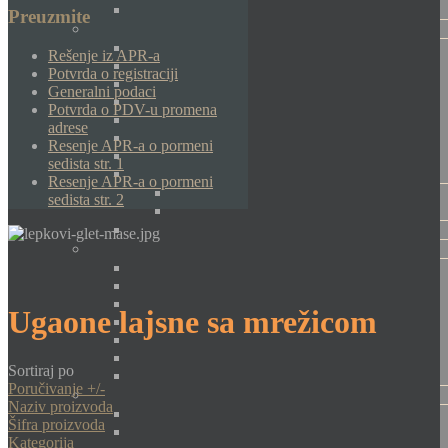
Preuzmite
Rešenje iz APR-a
Potvrda o registraciji
Generalni podaci
Potvrda o PDV-u promena
adrese
Resenje APR-a o pormeni
sedista str. 1
Resenje APR-a o pormeni
sedista str. 2
Ugaone lajsne sa mrežicom
Sortiraj po
Poručivanje +/-
Naziv proizvoda
Šifra proizvoda
Kategorija