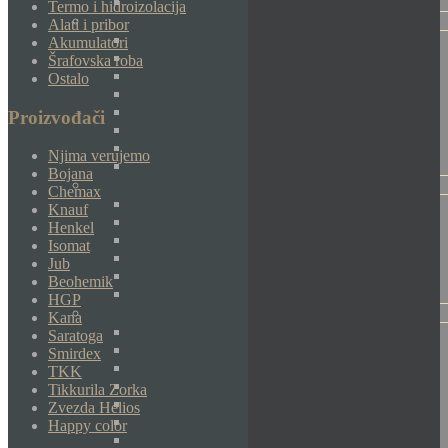
Termo i hidroizolacija
Alati i pribor
Akumulatori
Šrafovska roba
Ostalo
Proizvođači
Njima verujemo
Bojana
Chemax
Knauf
Henkel
Isomat
Jub
Beohemik
HGP
Kana
Saratoga
Smirdex
TKK
Tikkurila Zorka
Zvezda Helios
Happy color