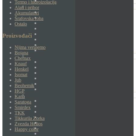
Termo i hidroizolacija
Alati i pribor
Akumulatori
Šrafovska roba
Ostalo
Proizvođači
Njima verujemo
Bojana
Chemax
Knauf
Henkel
Isomat
Jub
Beohemik
HGP
Kana
Saratoga
Smirdex
TKK
Tikkurila Zorka
Zvezda Helios
Happy color