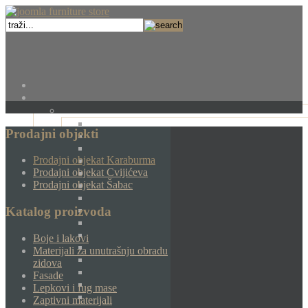
Prodajni objekti
Prodajni objekat Karaburma
Prodajni objekat Cvijićeva
Prodajni objekat Šabac
Katalog proizvoda
Boje i lakovi
Materijali za unutrašnju obradu
zidova
Fasade
Lepkovi i fug mase
Zaptivni materijali