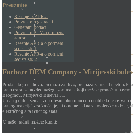
Preuzmite
Rešenje iz APR-a
Potvrda o registraciji
Generalni podaci
Potvrda o PDV-u promena
adrese
Resenje APR-a o pormeni
sedista str. 1
Resenje APR-a o pormeni
sedista str. 2
Farbare DEM Company - Mirijevski bulev
Prodaja boja i lakova, premaza za drvo, premaza za metal i beton, kao 
premaza su samo deo našeg asortimana koji možete pronaći u našem
Beogradu, Mirijevski Bulevar 31.
U našoj radnji se nalazi profesionalno obučeno osoblje koje će Vam 
pravog materijala za krečenje, ili opreme i alata za molerske radove, al
električnog alta i ručnog alata.
U našoj radnji možete kupiti:
š