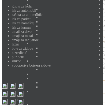
b
gitovi za kola
v
lak za automobil
b
zaštita za automobile
t
lak za parket
l
lak za nameštaj
i
lak za kamen
m
emajl za drvo
l
emajl za metal
l
emajl za radijatore
f
lazur
m
boje za zidove
v
razređivač
č
pur pena
r
silikon
b
vodoperive boje za zidove
a
p