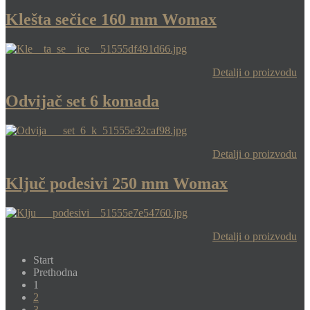
Klešta sečice 160 mm Womax
Detalji o proizvodu
Odvijač set 6 komada
Detalji o proizvodu
Ključ podesivi 250 mm Womax
Detalji o proizvodu
Start
Prethodna
1
2
3