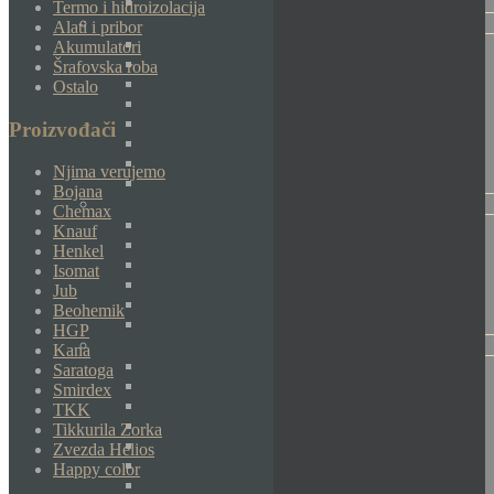
Termo i hidroizolacija
Alati i pribor
Akumulatori
Šrafovska roba
Ostalo
Proizvođači
Njima verujemo
Bojana
Chemax
Knauf
Henkel
Isomat
Jub
Beohemik
HGP
Kana
Saratoga
Smirdex
TKK
Tikkurila Zorka
Zvezda Helios
Happy color