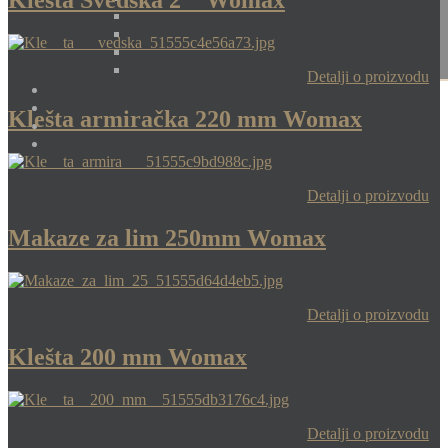
Klešta Švedska 2 " Womax
Detalji o proizvodu
Klešta armiračka 220 mm Womax
Detalji o proizvodu
Makaze za lim 250mm Womax
Detalji o proizvodu
Klešta 200 mm Womax
Detalji o proizvodu