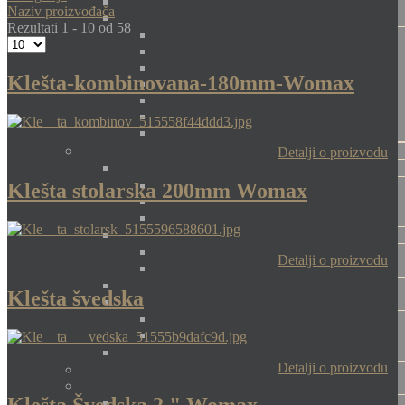
Naziv proizvođača
Rezultati 1 - 10 od 58
Klešta-kombinovana-180mm-Womax
Detalji o proizvodu
Klešta stolarska 200mm Womax
Detalji o proizvodu
Klešta švedska
Detalji o proizvodu