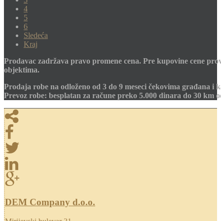
4
5
6
Sledeća
Kraj
Prodavac zadržava pravo promene cena. Pre kupovine cene prov
objektima.
Prodaja robe na odloženo od 3 do 9 meseci čekovima građana i k
Prevoz robe: besplatan za račune preko 5.000 dinara do 30 km 
DEM Company d.o.o.