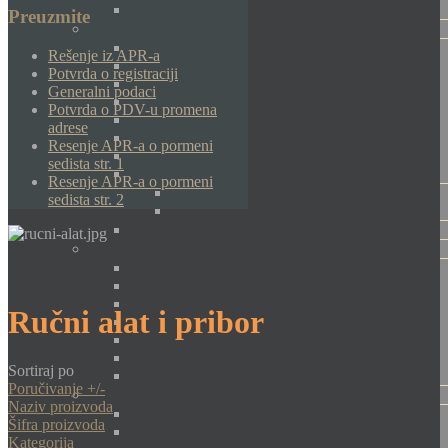
Preuzmite
Rešenje iz APR-a
Potvrda o registraciji
Generalni podaci
Potvrda o PDV-u promena
adrese
Resenje APR-a o pormeni
sedista str. 1
Resenje APR-a o pormeni
sedista str. 2
Ručni alat i pribor
Sortiraj po
Poručivanje +/-
Naziv proizvoda
Šifra proizvoda
Kategorija