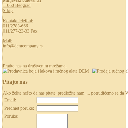
Mirijevski bulevar 31
11060 Beograd
Srbija
Kontakt telefoni:
011/2783-666
011/277-23-33 Fax
Mail:
info@demcompany.rs
Pratite nas na društvenim mrežama:
Pitajte nas
Ako želite nešto da nas pitate, predložite nam .... potrudićemo se
Email:
Predmet poruke:
Poruka: