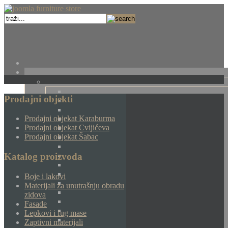
Prodajni objekti
Prodajni objekat Karaburma
Prodajni objekat Cvijićeva
Prodajni objekat Šabac
Katalog proizvoda
Boje i lakovi
Materijali za unutrašnju obradu
zidova
Fasade
Lepkovi i fug mase
Zaptivni materijali