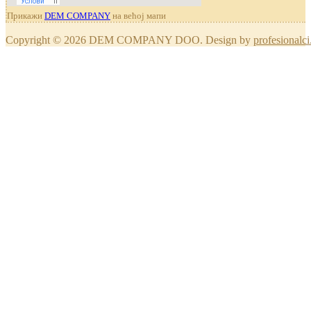
Прикажи
DEM COMPANY
на већој мапи
Copyright © 2026 DEM COMPANY DOO. Design by
profesionalci