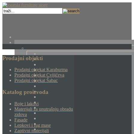
Prodajni objekti
Prodajni objekat Karaburma
Prodajni objekat Cvijićeva
Prodajni objekat Šabac
Katalog proizvoda
Boje i lakovi
Materijali za unutrašnju obradu
zidova
Fasade
Lepkovi i fug mase
Zaptivni materijali