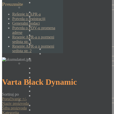
Preuzmite
Rešenje iz APR-a
Potvrda o registraciji
Generalni podaci
Potvrda o PDV-u promena
adrese
Resenje APR-a o pormeni
sedista str. 1
Resenje APR-a o pormeni
sedista str. 2
Varta Black Dynamic
Sortiraj po
Poručivanje +/-
Naziv proizvoda
Šifra proizvoda
Kategorija