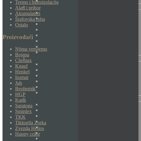
Termo i hidroizolacija
Alati i pribor
Akumulatori
Šrafovska roba
Ostalo
Proizvođači
Njima verujemo
Bojana
Chemax
Knauf
Henkel
Isomat
Jub
Beohemik
HGP
Kana
Saratoga
Smirdex
TKK
Tikkurila Zorka
Zvezda Helios
Happy color