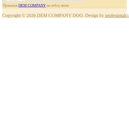
Прикажи
DEM COMPANY
на већој мапи
Copyright © 2026 DEM COMPANY DOO. Design by
profesionalci