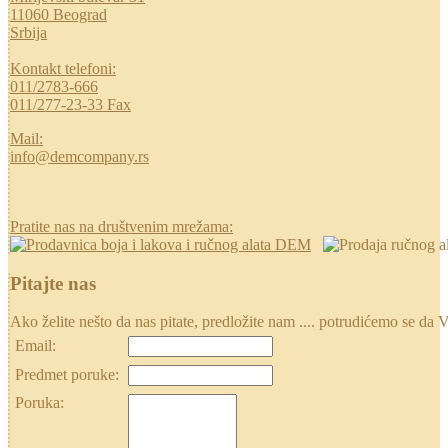
11060 Beograd
Srbija
Kontakt telefoni:
011/2783-666
011/277-23-33 Fax
Mail:
info@demcompany.rs
Pratite nas na društvenim mrežama:
Pitajte nas
Ako želite nešto da nas pitate, predložite nam .... potrudićemo se
Email:
Predmet poruke:
Poruka: