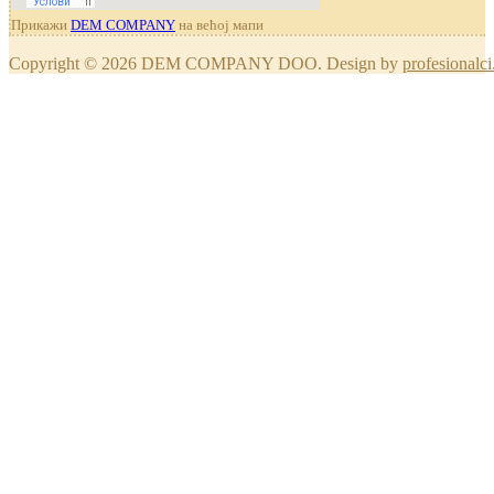
Прикажи
DEM COMPANY
на већој мапи
Copyright © 2026 DEM COMPANY DOO. Design by
profesionalci