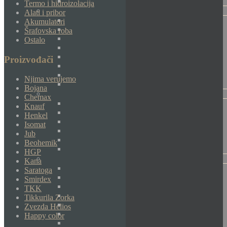
Termo i hidroizolacija
Alati i pribor
Akumulatori
Šrafovska roba
Ostalo
Proizvođači
Njima verujemo
Bojana
Chemax
Knauf
Henkel
Isomat
Jub
Beohemik
HGP
Kana
Saratoga
Smirdex
TKK
Tikkurila Zorka
Zvezda Helios
Happy color