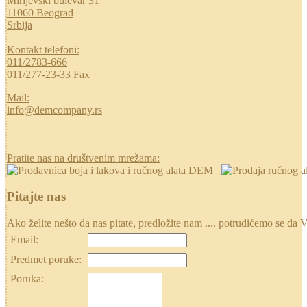
Mirijevski bulevar 31
11060 Beograd
Srbija
Kontakt telefoni:
011/2783-666
011/277-23-33 Fax
Mail:
info@demcompany.rs
Pratite nas na društvenim mrežama:
Pitajte nas
Ako želite nešto da nas pitate, predložite nam .... potrudićemo se
Email:
Predmet poruke:
Poruka: