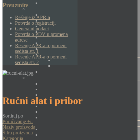
Preuzmite
Rešenje iz APR-a
Potvrda o registraciji
Generalni podaci
Potvrda o PDV-u promena
adrese
Resenje APR-a o pormeni
sedista str. 1
Resenje APR-a o pormeni
sedista str. 2
Ručni alat i pribor
Sortiraj po
Poručivanje +/-
Naziv proizvoda
Šifra proizvoda
Kategorija