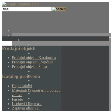
Prodajni objekti
Prodajni objekat Karaburma
Prodajni objekat Cvijićeva
Prodajni objekat Šabac
Katalog proizvoda
Boje i lakovi
Materijali za unutrašnju obradu
zidova
Fasade
Lepkovi i fug mase
Zaptivni materijali