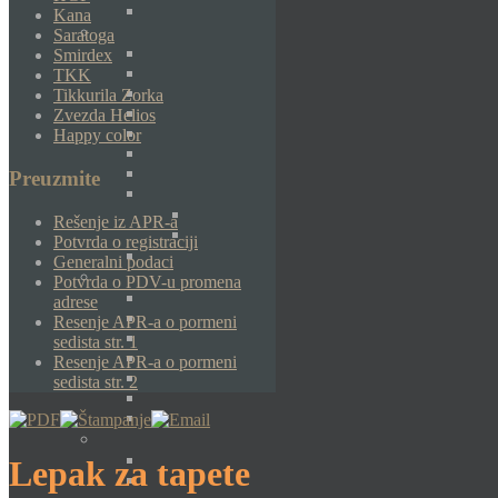
Kana
Saratoga
Smirdex
TKK
Tikkurila Zorka
Zvezda Helios
Happy color
Preuzmite
Rešenje iz APR-a
Potvrda o registraciji
Generalni podaci
Potvrda o PDV-u promena
adrese
Resenje APR-a o pormeni
sedista str. 1
Resenje APR-a o pormeni
sedista str. 2
Lepak za tapete