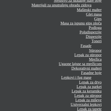
Sredstvo za skidanje stare boje
Materijali za unutrašnju obradu zidova
Mašinski malter
Glet masa
Gips
Masa za ispunu gips ploča
Podloga
Poludisperzije
Disperzije
Toneri
Fasade
Stiropor
Lepak za stiropor
Mrežica
Ugaone lajsne sa mrežicom
Dekorativni malteri
Fasadne boje
Lepkovi i fug mase
Lepak za drvo
Lepak za parket
Lepak za keramiku
Lepak za stiropor
Lepak za miševe
Univerzalni lepkovi
Lepak za tapete