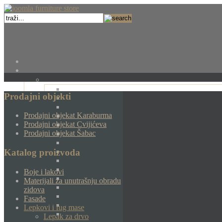
Prodajni objekti
Prodajni objekat Karaburma
Prodajni objekat Cvijićeva
Prodajni objekat Šabac
Katalog proizvoda
Boje i lakovi
Materijali za unutrašnju obradu
zidova
Fasade
Lepkovi i fug mase
Lepak za drvo