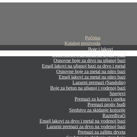
Početna
Katalog proizvoda
Boje i lakovi
Osnovne boje za metal na uljanoj bazi
Osnovne boje za drvo na uljanoj bazi
Emajl lakovi na uljanoj bazi za drvo i metal
Osnovne boje za metal na nitro bazi
Emajl lakovi za metal na nitro bazi
Lazurni premazi (Sandolin)
Boje za beton na uljanoj i vodenoj bazi
Sprejevi
Premazi za kamen i opeku
Premazi protiv buđi
Sredstvo za skidanje korozije
Razređivači
Emajl lakovi za drvo i metal na vodenoj bazi
Lazurni premazi za drvo na vodenoj bazi
Premazi za zaštitu drveta