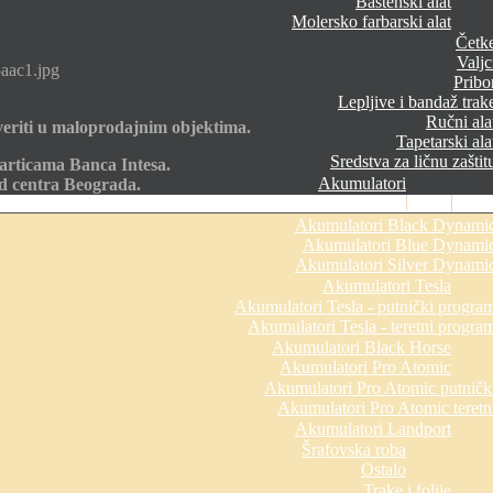
Baštenski alat
Molersko farbarski alat
Četk
Valjc
aac1.jpg
Pribo
Lepljive i bandaž trak
Ručni ala
eriti u maloprodajnim objektima.
Tapetarski ala
Sredstva za ličnu zaštit
articama Banca Intesa.
Akumulatori
od centra Beograda.
Akumulatori Varta
Akumulatori Black Dynami
Akumulatori Blue Dynami
Akumulatori Silver Dynami
Akumulatori Tesla
Akumulatori Tesla - putnički progra
Akumulatori Tesla - teretni progra
Akumulatori Black Horse
Akumulatori Pro Atomic
Akumulatori Pro Atomic putničk
Akumulatori Pro Atomic teretn
Akumulatori Landport
Šrafovska roba
Ostalo
Trake i folije