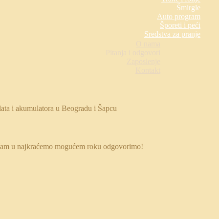
Šmirgle
Auto program
Šporeti i peći
Sredstva za pranje
O nama
Pitanja i odgovori
Zaposlenje
Kontakt
 da Vam u najkraćemo mogućem roku odgovorimo!