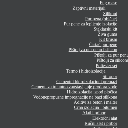
Fug mase
Zaptivni materijali
Silikoni
Pur pena (obične)
Pur pene za lepljenje izolacije
Staklarski kit
Živa guma
Kit brusni
Čistač pur pene
Pištolj za pur penu i silicon
Pištolji za pur pen
Pištolji za silicon
Poliester set
Termo i hidroizolacija
Stiropor
Cementni hidroizolacioni premazi
Cementi za trenutno zaustavljanje prodora vode
Hidroizolacija ispod pločica
Vodonepropusne impregnacije na bazi silikona
Aditivi za beton i malter
Crna izolacija - bitumen
Alati i pribor
Električni alat
Ručni alat i pribor