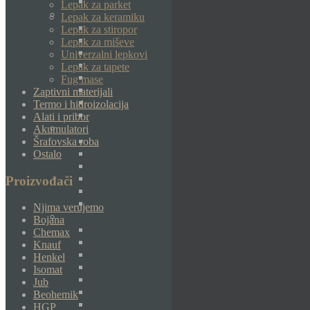
Lepak za parket
Lepak za keramiku
Lepak za stiropor
Lepak za miševe
Univerzalni lepkovi
Lepak za tapete
Fug mase
Zaptivni materijali
Termo i hidroizolacija
Alati i pribor
Akumulatori
Šrafovska roba
Ostalo
Proizvođači
Njima verujemo
Bojana
Chemax
Knauf
Henkel
Isomat
Jub
Beohemik
HGP