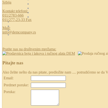
Srbija
Kontakt telefoni:
011/2783-666
011/277-23-33 Fax
Mail:
info@demcompany.rs
Pratite nas na društvenim mrežama:
Pitajte nas
Ako želite nešto da nas pitate, predložite nam .... potrudićemo se
Email:
Predmet poruke:
Poruka: