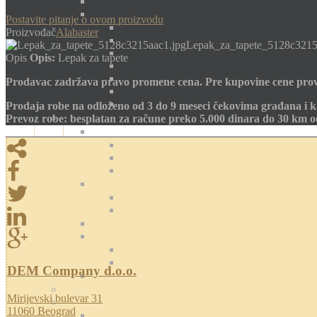
Postavite pitanje o ovom proizvodu
Proizvođač
Alabaster
Lepak_za_tapete_5128c3215
Opis
Opis:
Lepak za tapete
Prodavac zadržava pravo promene cena. Pre kupovine cene prov
Prodaja robe na odloženo od 3 do 9 meseci čekovima građana i k
Prevoz robe: besplatan za račune preko 5.000 dinara do 30 km 
DEM Company d.o.o.
Mirijevski bulevar 31
11060 Beograd