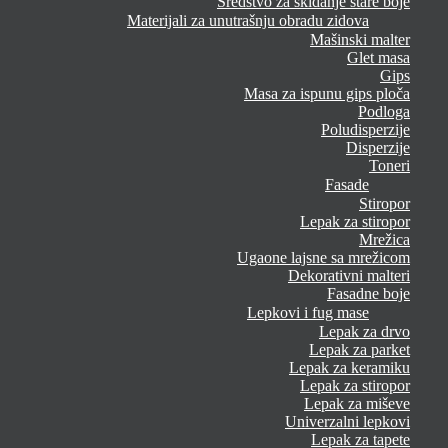
Sredstvo za skidanje stare boje
Materijali za unutrašnju obradu zidova
Mašinski malter
Glet masa
Gips
Masa za ispunu gips ploča
Podloga
Poludisperzije
Disperzije
Toneri
Fasade
Stiropor
Lepak za stiropor
Mrežica
Ugaone lajsne sa mrežicom
Dekorativni malteri
Fasadne boje
Lepkovi i fug mase
Lepak za drvo
Lepak za parket
Lepak za keramiku
Lepak za stiropor
Lepak za miševe
Univerzalni lepkovi
Lepak za tapete