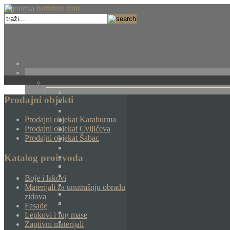
Prodajni objekti
Prodajni objekat Karaburma
Prodajni objekat Cvijićeva
Prodajni objekat Šabac
Katalog proizvoda
Boje i lakovi
Materijali za unutrašnju obradu
zidova
Fasade
Lepkovi i fug mase
Zaptivni materijali