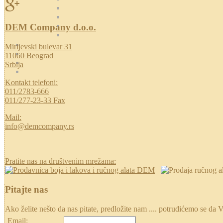
DEM Company d.o.o.
Mirijevski bulevar 31
11060 Beograd
Srbija
Kontakt telefoni:
011/2783-666
011/277-23-33 Fax
Mail:
info@demcompany.rs
Pratite nas na društvenim mrežama:
Pitajte nas
Ako želite nešto da nas pitate, predložite nam .... potrudićemo se
Email: