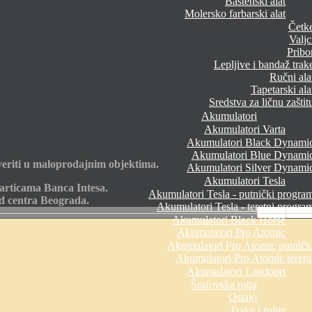
Baštenski alat
Molersko farbarski alat
Četk
Valjc
Pribo
Lepljive i bandaž trak
Ručni ala
Tapetarski ala
Sredstva za ličnu zaštit
Akumulatori
Akumulatori Varta
Akumulatori Black Dynami
Akumulatori Blue Dynami
eriti u maloprodajnim objektima.
Akumulatori Silver Dynami
Akumulatori Tesla
articama Banca Intesa.
Akumulatori Tesla - putnički progra
od centra Beograda.
Akumulatori Tesla - teretni progra
Akumulatori Black Horse
Akumulatori Pro Atomic
Akumulatori Pro Atomic putničk
Akumulatori Pro Atomic teretn
Akumulatori Landport
Šrafovska roba
Ostalo
Trake i folije