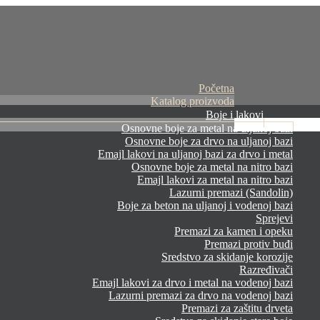
Početna
Katalog proizvoda
Boje i lakovi
Osnovne boje za metal na uljanoj bazi
Osnovne boje za drvo na uljanoj bazi
Emajl lakovi na uljanoj bazi za drvo i metal
Osnovne boje za metal na nitro bazi
Emajl lakovi za metal na nitro bazi
Lazurni premazi (Sandolin)
Boje za beton na uljanoj i vodenoj bazi
Sprejevi
Premazi za kamen i opeku
Premazi protiv buđi
Sredstvo za skidanje korozije
Razređivači
Emajl lakovi za drvo i metal na vodenoj bazi
Lazurni premazi za drvo na vodenoj bazi
Premazi za zaštitu drveta