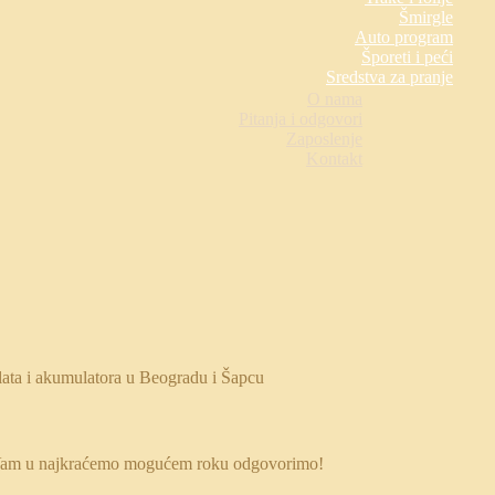
Šmirgle
Auto program
Šporeti i peći
Sredstva za pranje
O nama
Pitanja i odgovori
Zaposlenje
Kontakt
 da Vam u najkraćemo mogućem roku odgovorimo!