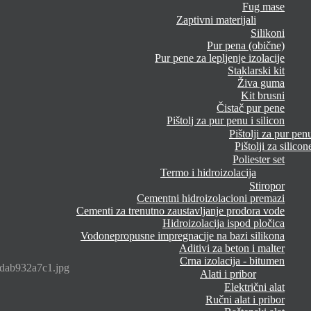
Fug mase
Zaptivni materijali
Silikoni
Pur pena (obične)
Pur pene za lepljenje izolacije
Staklarski kit
Živa guma
Kit brusni
Čistač pur pene
Pištolj za pur penu i silicon
Pištolji za pur pen
Pištolji za silicon
Poliester set
Termo i hidroizolacija
Stiropor
Cementni hidroizolacioni premazi
Cementi za trenutno zaustavljanje prodora vode
Hidroizolacija ispod pločica
Vodonepropusne impregnacije na bazi silikona
Aditivi za beton i malter
Crna izolacija - bitumen
ab932a7c1.jpg
Alati i pribor
Električni alat
Ručni alat i pribor