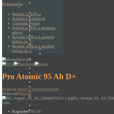
Preuzmite
Rešenje iz APR-a
Potvrda o registraciji
Generalni podaci
Potvrda o PDV-u promena
adrese
Resenje APR-a o pormeni
sedista str. 1
Resenje APR-a o pormeni
sedista str. 2
Pro Atomic 95 Ah D+
Postavite pitanje o ovom proizvodu
Proizvođač
Bojana
Pro_Atomic_95_Ah_50dd
Opis
Kapacitet:
95 Ah