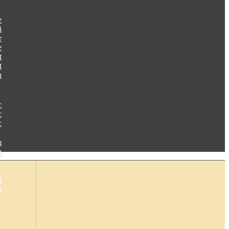
e
i
r
e
t
t
u
c
c
c
m
m
i
i