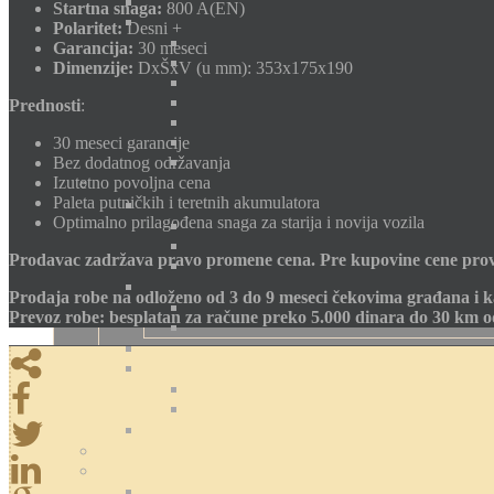
Startna snaga:
800 A(EN)
Polaritet:
Desni +
Garancija:
30 meseci
Dimenzije:
DxŠxV (u mm): 353x175x190
Prednosti
:
30 meseci garancije
Bez dodatnog održavanja
Izutetno povoljna cena
Paleta putničkih i teretnih akumulatora
Optimalno prilagođena snaga za starija i novija vozila
Prodavac zadržava pravo promene cena. Pre kupovine cene prov
Prodaja robe na odloženo od 3 do 9 meseci čekovima građana i k
Prevoz robe: besplatan za račune preko 5.000 dinara do 30 km 