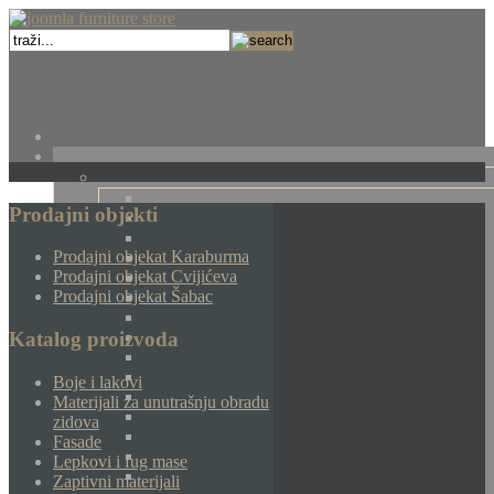
Prodajni objekti
Prodajni objekat Karaburma
Prodajni objekat Cvijićeva
Prodajni objekat Šabac
Katalog proizvoda
Boje i lakovi
Materijali za unutrašnju obradu
zidova
Fasade
Lepkovi i fug mase
Zaptivni materijali