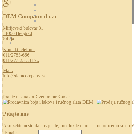
DEM Company d.o.o.
Mirijevski bulevar 31
11060 Beograd
Srbija
Kontakt telefoni:
011/2783-666
011/277-23-33 Fax
Mail:
info@demcompany.rs
Pratite nas na društvenim mrežama:
Pitajte nas
Ako želite nešto da nas pitate, predložite nam .... potrudićemo se
Email: