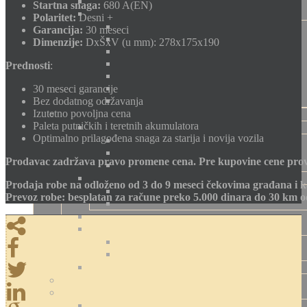
Startna snaga:
680 A(EN)
Polaritet:
Desni +
Garancija:
30 meseci
Dimenzije:
DxŠxV (u mm): 278x175x190
Prednosti
:
30 meseci garancije
Bez dodatnog održavanja
Izutetno povoljna cena
Paleta putničkih i teretnih akumulatora
Optimalno prilagođena snaga za starija i novija vozila
Prodavac zadržava pravo promene cena. Pre kupovine cene prov
Prodaja robe na odloženo od 3 do 9 meseci čekovima građana i k
Prevoz robe: besplatan za račune preko 5.000 dinara do 30 km 