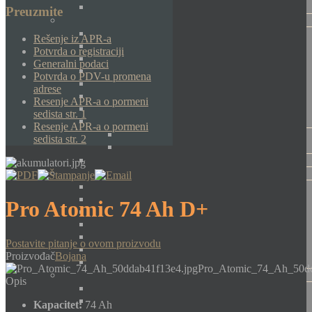
Preuzmite
Rešenje iz APR-a
Potvrda o registraciji
Generalni podaci
Potvrda o PDV-u promena
adrese
Resenje APR-a o pormeni
sedista str. 1
Resenje APR-a o pormeni
sedista str. 2
Pro Atomic 74 Ah D+
Postavite pitanje o ovom proizvodu
Proizvođač
Bojana
Pro_Atomic_74_Ah_50dd
Opis
Kapacitet:
74 Ah