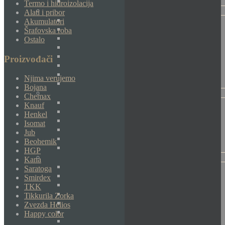
Termo i hidroizolacija
Alati i pribor
Akumulatori
Šrafovska roba
Ostalo
Proizvođači
Njima verujemo
Bojana
Chemax
Knauf
Henkel
Isomat
Jub
Beohemik
HGP
Kana
Saratoga
Smirdex
TKK
Tikkurila Zorka
Zvezda Helios
Happy color