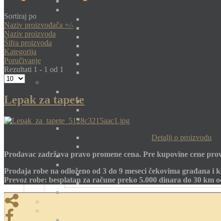
Sortiraj po
Naziv proizvođača +/-
Naziv proizvoda
Šifra proizvoda
Kategorija
Poručivanje
Rezultati 1 - 1 od 1
Lepak za tapete
Detalji o proizvodu
Prodavac zadržava pravo promene cena. Pre kupovine cene prov
Prodaja robe na odloženo od 3 do 9 meseci čekovima građana i k
Prevoz robe: besplatan za račune preko 5.000 dinara do 30 km 