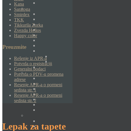
Kana
Saratoga
Smirdex
TKK
Tikkurila Zorka
Zvezda Helios
Happy color
Preuzmite
Rešenje iz APR-a
Potvrda o registraciji
Generalni podaci
Potvrda o PDV-u promena
adrese
Resenje APR-a o pormeni
sedista str. 1
Resenje APR-a o pormeni
sedista str. 2
Lepak za tapete