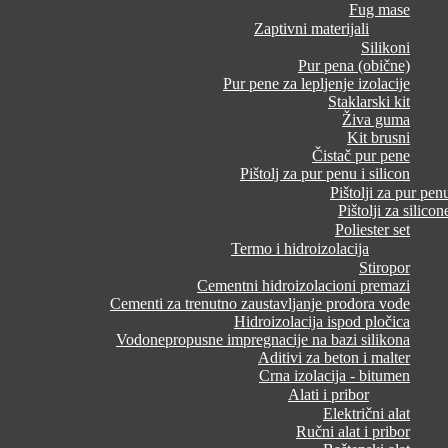
Fug mase
Zaptivni materijali
Silikoni
Pur pena (obične)
Pur pene za lepljenje izolacije
Staklarski kit
Živa guma
Kit brusni
Čistač pur pene
Pištolj za pur penu i silicon
Pištolji za pur pen
Pištolji za silicon
Poliester set
Termo i hidroizolacija
Stiropor
Cementni hidroizolacioni premazi
Cementi za trenutno zaustavljanje prodora vode
Hidroizolacija ispod pločica
Vodonepropusne impregnacije na bazi silikona
Aditivi za beton i malter
Crna izolacija - bitumen
Alati i pribor
Električni alat
Ručni alat i pribor