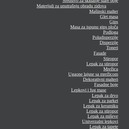
Sredstvo za skidanje stare boje
Materijali za unutrašnju obradu zidova
Mašinski malter
Glet masa
Gips
Masa za ispunu gips ploča
Podloga
Poludisperzije
Disperzije
Toneri
Fasade
Stiropor
Lepak za stiropor
Mrežica
Ugaone lajsne sa mrežicom
Dekorativni malteri
Fasadne boje
Lepkovi i fug mase
Lepak za drvo
Lepak za parket
Lepak za keramiku
Lepak za stiropor
Lepak za miševe
Univerzalni lepkovi
Lepak za tapete