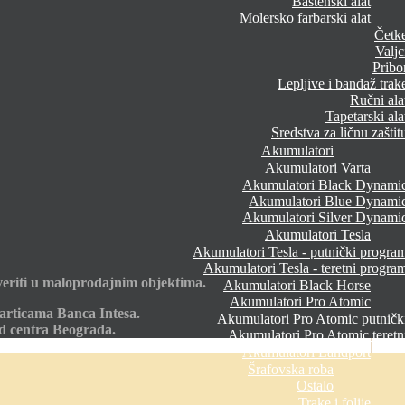
Baštenski alat
Molersko farbarski alat
Četk
Valjc
Pribo
Lepljive i bandaž trak
Ručni ala
Tapetarski ala
Sredstva za ličnu zaštit
Akumulatori
Akumulatori Varta
Akumulatori Black Dynami
Akumulatori Blue Dynami
Akumulatori Silver Dynami
Akumulatori Tesla
Akumulatori Tesla - putnički progra
Akumulatori Tesla - teretni progra
eriti u maloprodajnim objektima.
Akumulatori Black Horse
Akumulatori Pro Atomic
articama Banca Intesa.
Akumulatori Pro Atomic putničk
od centra Beograda.
Akumulatori Pro Atomic teretn
Akumulatori Landport
Šrafovska roba
Ostalo
Trake i folije