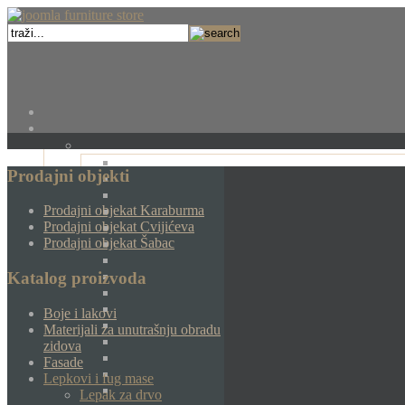
Prodajni objekti
Prodajni objekat Karaburma
Prodajni objekat Cvijićeva
Prodajni objekat Šabac
Katalog proizvoda
Boje i lakovi
Materijali za unutrašnju obradu
zidova
Fasade
Lepkovi i fug mase
Lepak za drvo