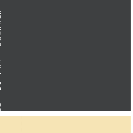
e
i
r
e
t
t
u
c
c
c
m
m
i
i