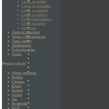
Lepak za parket
Lepak za keramiku
Lepak za stiropor
Lepak za miševe
Univerzalni lepkovi
Lepak za tapete
Fug mase
Zaptivni materijali
Termo i hidroizolacija
Alati i pribor
Akumulatori
Šrafovska roba
Ostalo
Proizvođači
Njima verujemo
Bojana
Chemax
Knauf
Henkel
Isomat
Jub
Beohemik
HGP