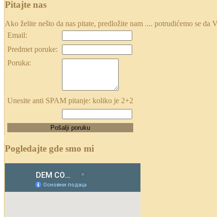
Pitajte nas
Ako želite nešto da nas pitate, predložite nam .... potrudićemo se
Email:
Predmet poruke:
Poruka:
Unesite anti SPAM pitanje: koliko je 2+2
Pogledajte gde smo mi