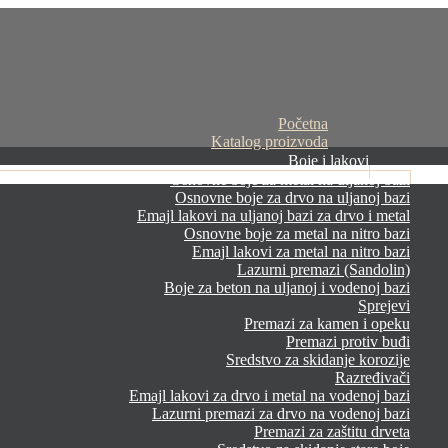
Početna
Katalog proizvoda
Boje i lakovi
Osnovne boje za metal na uljanoj bazi
Osnovne boje za drvo na uljanoj bazi
Emajl lakovi na uljanoj bazi za drvo i metal
Osnovne boje za metal na nitro bazi
Emajl lakovi za metal na nitro bazi
Lazurni premazi (Sandolin)
Boje za beton na uljanoj i vodenoj bazi
Sprejevi
Premazi za kamen i opeku
Premazi protiv buđi
Sredstvo za skidanje korozije
Razređivači
Emajl lakovi za drvo i metal na vodenoj bazi
Lazurni premazi za drvo na vodenoj bazi
Premazi za zaštitu drveta