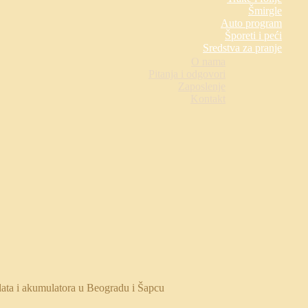
Šmirgle
Auto program
Šporeti i peći
Sredstva za pranje
O nama
Pitanja i odgovori
Zaposlenje
Kontakt