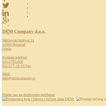
DEM Company d.o.o.
Mirijevski bulevar 31
11060 Beograd
Srbija
Kontakt telefoni:
011/2783-666
011/277-23-33 Fax
Mail:
info@demcompany.rs
Pratite nas na društvenim mrežama: