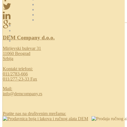
DEM Company d.o.o.
Mirijevski bulevar 31
11060 Beograd
Srbija
Kontakt telefoni:
011/2783-666
011/277-23-33 Fax
Mail:
info@demcompany.rs
Pratite nas na društvenim mrežama: