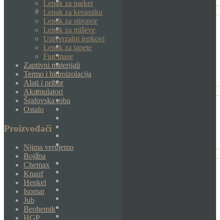
Lepak za parket
Lepak za keramiku
Lepak za stiropor
Lepak za miševe
Univerzalni lepkovi
Lepak za tapete
Fug mase
Zaptivni materijali
Termo i hidroizolacija
Alati i pribor
Akumulatori
Šrafovska roba
Ostalo
Proizvođači
Njima verujemo
Bojana
Chemax
Knauf
Henkel
Isomat
Jub
Beohemik
HGP