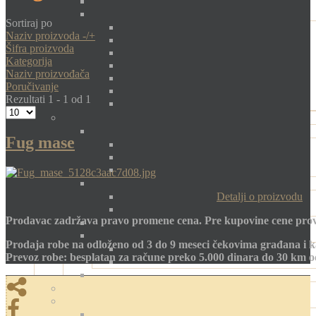
Sortiraj po
Naziv proizvoda -/+
Šifra proizvoda
Kategorija
Naziv proizvođača
Poručivanje
Rezultati 1 - 1 od 1
Fug mase
Detalji o proizvodu
Prodavac zadržava pravo promene cena. Pre kupovine cene prov
Prodaja robe na odloženo od 3 do 9 meseci čekovima građana i k
Prevoz robe: besplatan za račune preko 5.000 dinara do 30 km 