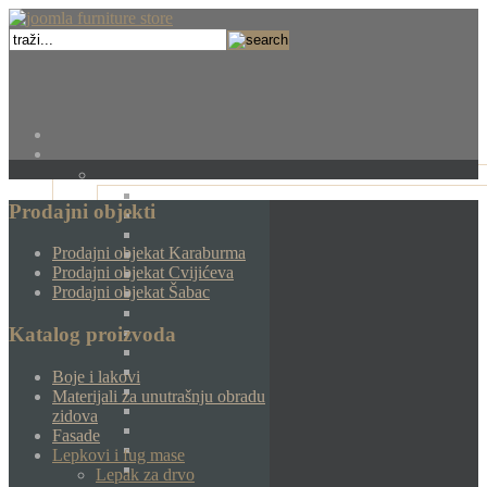
Prodajni objekti
Prodajni objekat Karaburma
Prodajni objekat Cvijićeva
Prodajni objekat Šabac
Katalog proizvoda
Boje i lakovi
Materijali za unutrašnju obradu
zidova
Fasade
Lepkovi i fug mase
Lepak za drvo