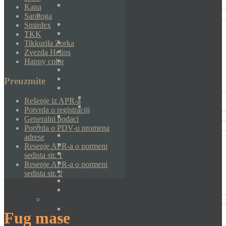
Kana
Saratoga
Smirdex
TKK
Tikkurila Zorka
Zvezda Helios
Happy color
Preuzmite
Rešenje iz APR-a
Potvrda o registraciji
Generalni podaci
Potvrda o PDV-u promena
adrese
Resenje APR-a o pormeni
sedista str. 1
Resenje APR-a o pormeni
sedista str. 2
Fug mase