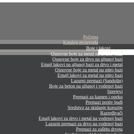
Početna
Katalog proizvoda
Boje i lakovi
Osnovne boje za metal na uljanoj bazi
Osnovne boje za drvo na uljanoj bazi
Emajl lakovi na uljanoj bazi za drvo i metal
Osnovne boje za metal na nitro bazi
Emajl lakovi za metal na nitro bazi
Lazurni premazi (Sandolin)
Boje za beton na uljanoj i vodenoj bazi
Sprejevi
Premazi za kamen i opeku
Premazi protiv buđi
Sredstvo za skidanje korozije
Razređivači
Emajl lakovi za drvo i metal na vodenoj bazi
Lazurni premazi za drvo na vodenoj bazi
Premazi za zaštitu drveta