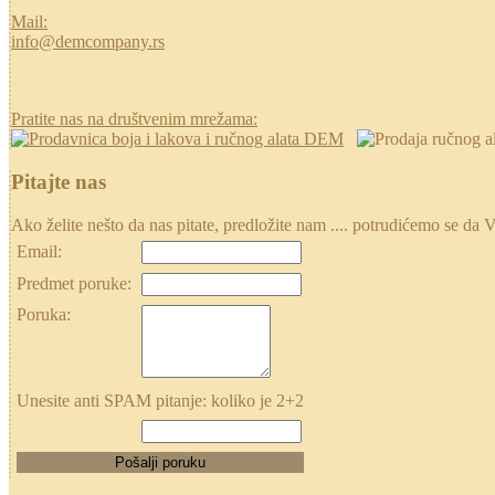
Mail:
info@demcompany.rs
Pratite nas na društvenim mrežama:
Pitajte nas
Ako želite nešto da nas pitate, predložite nam .... potrudićemo se
Email:
Predmet poruke:
Poruka:
Unesite anti SPAM pitanje: koliko je 2+2