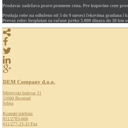
Prodavac zadržava pravo promene cena. Pre kupovine cene prov
Prodaja robe na odloženo od 3 do 9 meseci čekovima građana i k
Prevoz robe: besplatan za račune preko 5.000 dinara do 30 km 
DEM Company d.o.o.
Mirijevski bulevar 31
11060 Beograd
Srbija
Kontakt telefoni:
011/2783-666
011/277-23-33 Fax