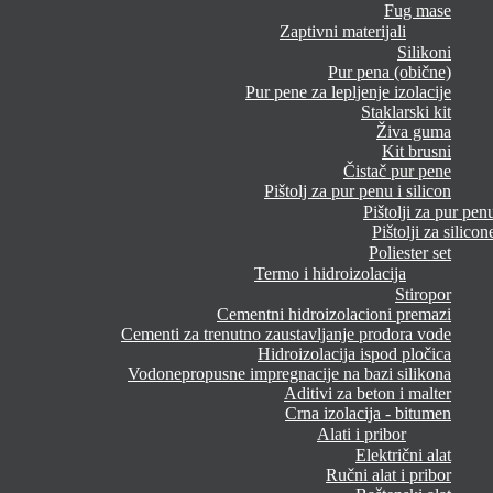
Fug mase
Zaptivni materijali
Silikoni
Pur pena (obične)
Pur pene za lepljenje izolacije
Staklarski kit
Živa guma
Kit brusni
Čistač pur pene
Pištolj za pur penu i silicon
Pištolji za pur pen
Pištolji za silicon
Poliester set
Termo i hidroizolacija
Stiropor
Cementni hidroizolacioni premazi
Cementi za trenutno zaustavljanje prodora vode
Hidroizolacija ispod pločica
Vodonepropusne impregnacije na bazi silikona
Aditivi za beton i malter
Crna izolacija - bitumen
Alati i pribor
Električni alat
Ručni alat i pribor