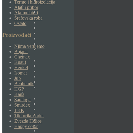
Termo i hidroizolacija
Alati i pribor
Akumulatori
Šrafovska roba
Ostalo
Proizvođači
Njima verujemo
Bojana
Chemax
Knauf
Henkel
Isomat
Jub
Beohemik
HGP
Kana
Saratoga
Smirdex
TKK
Tikkurila Zorka
Zvezda Helios
Happy color