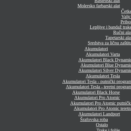
Baštenski alat
Molersko farbarski alat
Četk
Valjc
Pribo
Lepljive i bandaž trak
Ručni ala
Tapetarski ala
Sredstva za ličnu zaštit
Akumulatori
Akumulatori Varta
Akumulatori Black Dynami
Akumulatori Blue Dynami
Akumulatori Silver Dynami
Akumulatori Tesla
Akumulatori Tesla - putnički progra
Akumulatori Tesla - teretni progra
Akumulatori Black Horse
Akumulatori Pro Atomic
Akumulatori Pro Atomic putničk
Akumulatori Pro Atomic teretn
Akumulatori Landport
Šrafovska roba
Ostalo
Trake i folije