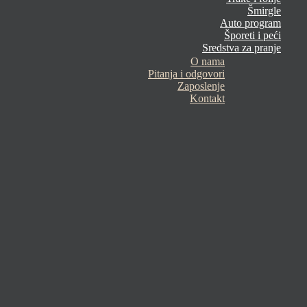
Šmirgle
Auto program
Šporeti i peći
Sredstva za pranje
O nama
Pitanja i odgovori
Zaposlenje
Kontakt