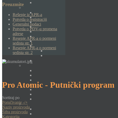
Preuzmite
Rešenje iz APR-a
Potvrda o registraciji
Generalni podaci
Potvrda o PDV-u promena
adrese
Resenje APR-a o pormeni
sedista str. 1
Resenje APR-a o pormeni
sedista str. 2
Pro Atomic - Putnički program
Sortiraj po
Poručivanje -/+
Naziv proizvoda
Šifra proizvoda
Kategorija