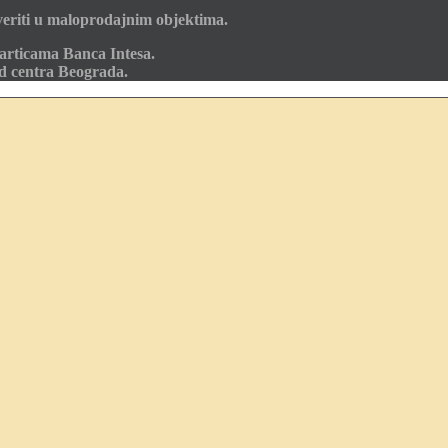
eriti u maloprodajnim objektima.
articama Banca Intesa.
od centra Beograda.