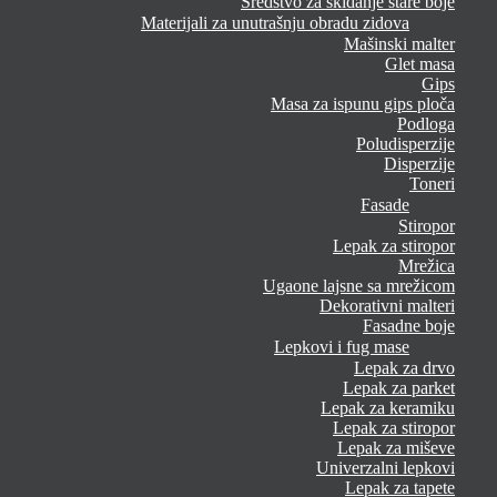
Sredstvo za skidanje stare boje
Materijali za unutrašnju obradu zidova
Mašinski malter
Glet masa
Gips
Masa za ispunu gips ploča
Podloga
Poludisperzije
Disperzije
Toneri
Fasade
Stiropor
Lepak za stiropor
Mrežica
Ugaone lajsne sa mrežicom
Dekorativni malteri
Fasadne boje
Lepkovi i fug mase
Lepak za drvo
Lepak za parket
Lepak za keramiku
Lepak za stiropor
Lepak za miševe
Univerzalni lepkovi
Lepak za tapete