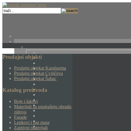
Prodajni objekti
Prodajni objekat Karaburma
Prodajni objekat Cvijićeva
Prodajni objekat Šabac
Katalog proizvoda
Boje i lakovi
Materijali za unutrašnju obradu
zidova
Fasade
Lepkovi i fug mase
Zaptivni materijali