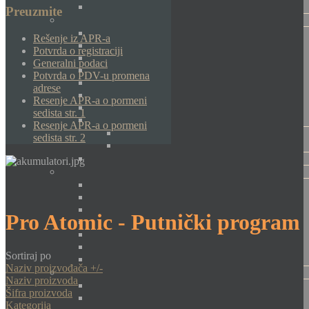
Preuzmite
Rešenje iz APR-a
Potvrda o registraciji
Generalni podaci
Potvrda o PDV-u promena
adrese
Resenje APR-a o pormeni
sedista str. 1
Resenje APR-a o pormeni
sedista str. 2
Pro Atomic - Putnički program
Sortiraj po
Naziv proizvođača +/-
Naziv proizvoda
Šifra proizvoda
Kategorija