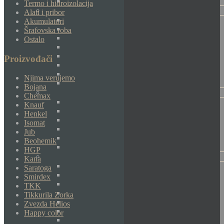
Termo i hidroizolacija
Alati i pribor
Akumulatori
Šrafovska roba
Ostalo
Proizvođači
Njima verujemo
Bojana
Chemax
Knauf
Henkel
Isomat
Jub
Beohemik
HGP
Kana
Saratoga
Smirdex
TKK
Tikkurila Zorka
Zvezda Helios
Happy color