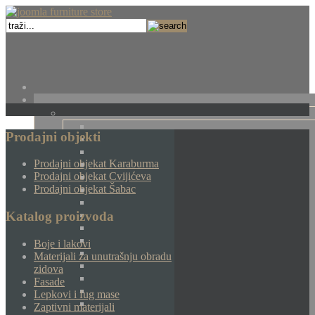
Prodajni objekti
Prodajni objekat Karaburma
Prodajni objekat Cvijićeva
Prodajni objekat Šabac
Katalog proizvoda
Boje i lakovi
Materijali za unutrašnju obradu
zidova
Fasade
Lepkovi i fug mase
Zaptivni materijali