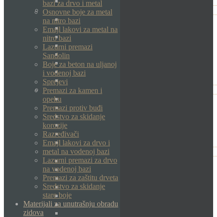
bazi za drvo i metal
Osnovne boje za metal
na nitro bazi
Emajl lakovi za metal na
nitro bazi
Lazurni premazi
Sandolin
Boje za beton na uljanoj
i vodenoj bazi
Sprejevi
Premazi za kamen i
opeku
Premazi protiv buđi
Sredstvo za skidanje
korozije
Razređivači
Emajl lakovi za drvo i
metal na vodenoj bazi
Lazurni premazi za drvo
na vodenoj bazi
Premazi za zaštitu drveta
Sredstvo za skidanje
stare boje
Materijali za unutrašnju obradu
zidova