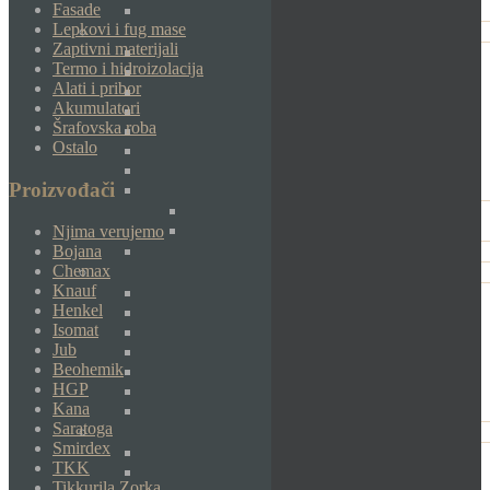
Fasade
Lepkovi i fug mase
Zaptivni materijali
Termo i hidroizolacija
Alati i pribor
Akumulatori
Šrafovska roba
Ostalo
Proizvođači
Njima verujemo
Bojana
Chemax
Knauf
Henkel
Isomat
Jub
Beohemik
HGP
Kana
Saratoga
Smirdex
TKK
Tikkurila Zorka