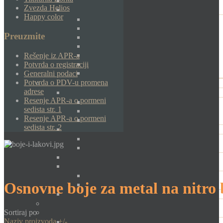
Zvezda Helios
Happy color
Preuzmite
Rešenje iz APR-a
Potvrda o registraciji
Generalni podaci
Potvrda o PDV-u promena
adrese
Resenje APR-a o pormeni
sedista str. 1
Resenje APR-a o pormeni
sedista str. 2
Osnovne boje za metal na nitro 
Sortiraj po
Naziv proizvoda +/-