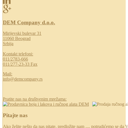
DEM Company d.o.o.
Mirijevski bulevar 31
11060 Beograd
Srbija
Kontakt telefoni:
011/2783-666
011/277-23-33 Fax
Mail:
info@demcompany.rs
Pratite nas na društvenim mrežama:
Pitajte nas
Ako želite nešto da nas pitate, predložite nam .... potrudićemo se