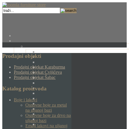
Prodajni objekti
Prodajni objekat Karaburma
Prodajni objekat Cvijićeva
Prodajni objekat Šabac
Katalog proizvoda
Boje i lakovi
Osnovne boje za metal
na uljanoj bazi
Osnovne boje za drvo na
uljanoj bazi
Emajl lakovi na uljanoj