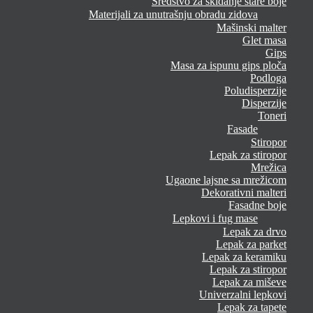
Sredstvo za skidanje stare boje
Materijali za unutrašnju obradu zidova
Mašinski malter
Glet masa
Gips
Masa za ispunu gips ploča
Podloga
Poludisperzije
Disperzije
Toneri
Fasade
Stiropor
Lepak za stiropor
Mrežica
Ugaone lajsne sa mrežicom
Dekorativni malteri
Fasadne boje
Lepkovi i fug mase
Lepak za drvo
Lepak za parket
Lepak za keramiku
Lepak za stiropor
Lepak za miševe
Univerzalni lepkovi
Lepak za tapete