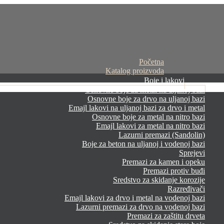
Početna
Katalog proizvoda
Boje i lakovi
Osnovne boje za metal na uljanoj bazi
Osnovne boje za drvo na uljanoj bazi
Emajl lakovi na uljanoj bazi za drvo i metal
Osnovne boje za metal na nitro bazi
Emajl lakovi za metal na nitro bazi
Lazurni premazi (Sandolin)
Boje za beton na uljanoj i vodenoj bazi
Sprejevi
Premazi za kamen i opeku
Premazi protiv buđi
Sredstvo za skidanje korozije
Razređivači
Emajl lakovi za drvo i metal na vodenoj bazi
Lazurni premazi za drvo na vodenoj bazi
Premazi za zaštitu drveta