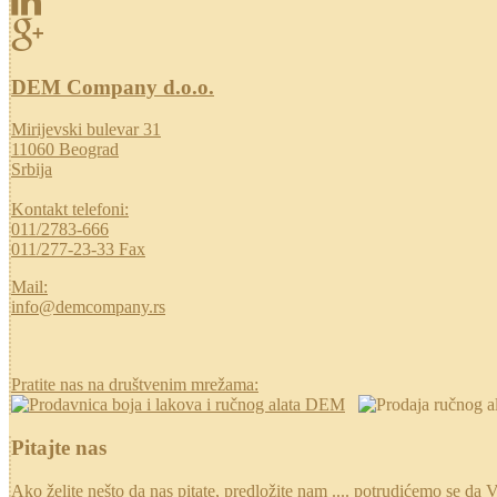
DEM Company d.o.o.
Mirijevski bulevar 31
11060 Beograd
Srbija
Kontakt telefoni:
011/2783-666
011/277-23-33 Fax
Mail:
info@demcompany.rs
Pratite nas na društvenim mrežama:
Pitajte nas
Ako želite nešto da nas pitate, predložite nam .... potrudićemo se