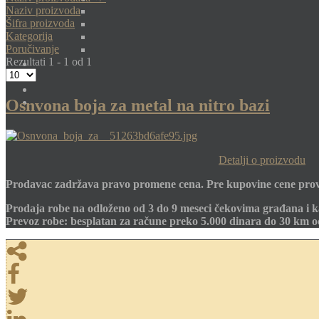
Naziv proizvoda
Šifra proizvoda
Kategorija
Poručivanje
Rezultati 1 - 1 od 1
Osnvona boja za metal na nitro bazi
Detalji o proizvodu
Prodavac zadržava pravo promene cena. Pre kupovine cene prov
Prodaja robe na odloženo od 3 do 9 meseci čekovima građana i k
Prevoz robe: besplatan za račune preko 5.000 dinara do 30 km 