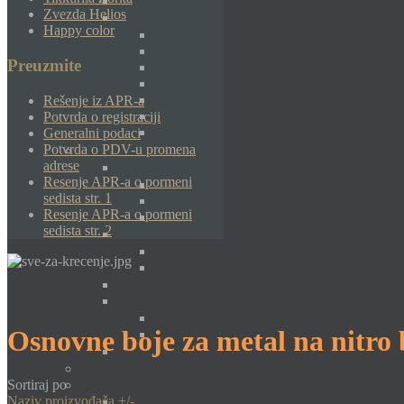
Zvezda Helios
Happy color
Preuzmite
Rešenje iz APR-a
Potvrda o registraciji
Generalni podaci
Potvrda o PDV-u promena
adrese
Resenje APR-a o pormeni
sedista str. 1
Resenje APR-a o pormeni
sedista str. 2
Osnovne boje za metal na nitro 
Sortiraj po
Naziv proizvođača +/-