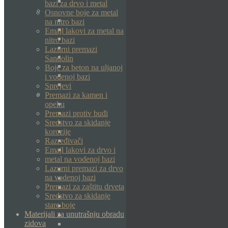
bazi za drvo i metal
Osnovne boje za metal
na nitro bazi
Emajl lakovi za metal na
nitro bazi
Lazurni premazi
Sandolin
Boje za beton na uljanoj
i vodenoj bazi
Sprejevi
Premazi za kamen i
opeku
Premazi protiv buđi
Sredstvo za skidanje
korozije
Razređivači
Emajl lakovi za drvo i
metal na vodenoj bazi
Lazurni premazi za drvo
na vodenoj bazi
Premazi za zaštitu drveta
Sredstvo za skidanje
stare boje
Materijali za unutrašnju obradu
zidova