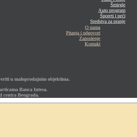
Šmirgle
Auto program
Šporeti i peći
Sredstva za pranje
O nama
Pitanja i odgovori
Zaposlenje
Kontakt
eriti u maloprodajnim objektima.
articama Banca Intesa.
od centra Beograda.