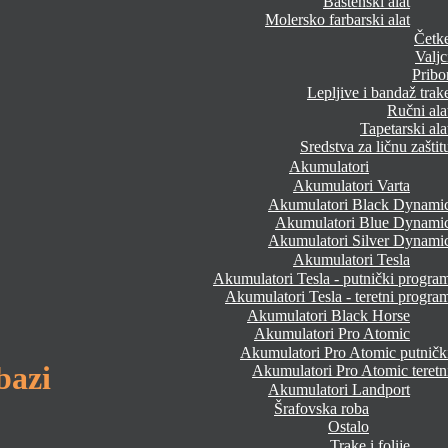
Baštenski alat
Molersko farbarski alat
Četk
Valjc
Pribo
Lepljive i bandaž trak
Ručni ala
Tapetarski ala
Sredstva za ličnu zaštit
Akumulatori
Akumulatori Varta
Akumulatori Black Dynami
Akumulatori Blue Dynami
Akumulatori Silver Dynami
Akumulatori Tesla
Akumulatori Tesla - putnički progra
Akumulatori Tesla - teretni progra
Akumulatori Black Horse
Akumulatori Pro Atomic
Akumulatori Pro Atomic putničk
bazi
Akumulatori Pro Atomic teretn
Akumulatori Landport
Šrafovska roba
Ostalo
Trake i folije