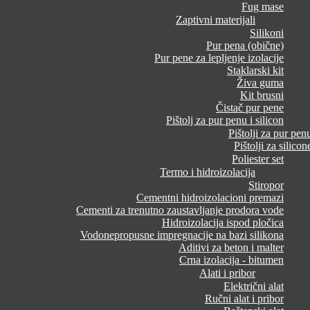
Fug mase
Zaptivni materijali
Silikoni
Pur pena (obične)
Pur pene za lepljenje izolacije
Staklarski kit
Živa guma
Kit brusni
Čistač pur pene
Pištolj za pur penu i silicon
Pištolji za pur pen
Pištolji za silicon
Poliester set
Termo i hidroizolacija
Stiropor
Cementni hidroizolacioni premazi
Cementi za trenutno zaustavljanje prodora vode
Hidroizolacija ispod pločica
Vodonepropusne impregnacije na bazi silikona
Aditivi za beton i malter
Crna izolacija - bitumen
Alati i pribor
Električni alat
Ručni alat i pribor