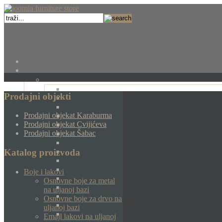
Prodajni objekti
Prodajni objekat Karaburma
Prodajni objekat Cvijićeva
Prodajni objekat Šabac
Katalog proizvoda
Boje i lakovi
Osnovne boje za metal
na uljanoj bazi
Osnovne boje za drvo na
uljanoj bazi
Emajl lakovi na uljanoj