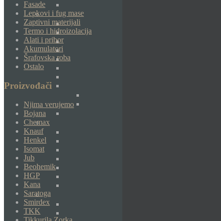
Fasade
Lepkovi i fug mase
Zaptivni materijali
Termo i hidroizolacija
Alati i pribor
Akumulatori
Šrafovska roba
Ostalo
Proizvođači
Njima verujemo
Bojana
Chemax
Knauf
Henkel
Isomat
Jub
Beohemik
HGP
Kana
Saratoga
Smirdex
TKK
Tikkurila Zorka